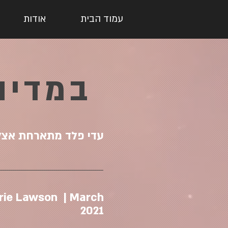
עמוד הבית
אודות
במדיה
עדי פלד מתארחת אצל פאולה ול
rie Lawson | March
2021