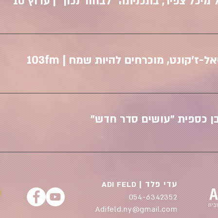
כל צפיר, בתכניתה "לבחור נכון" | ערוץ 10
-ז'קונט, מוכרחים להיות שמח | 103fm
בן כספית "עושים סדר חדש"
| עדי פלד
ADI FELD
054-6342352
Adifeld.ny@gmail.com