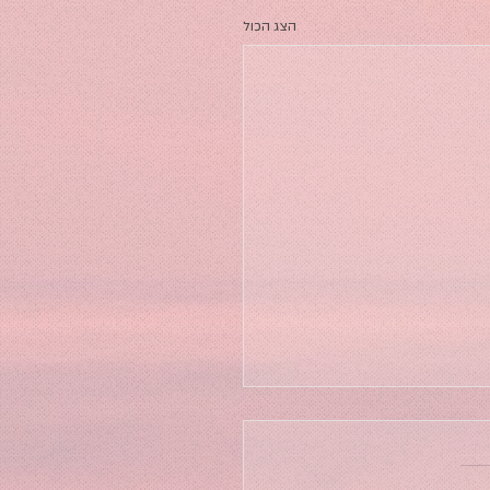
הצג הכול
פודקאסט 83 עם אילנה רוגל על
ת כצו השעה