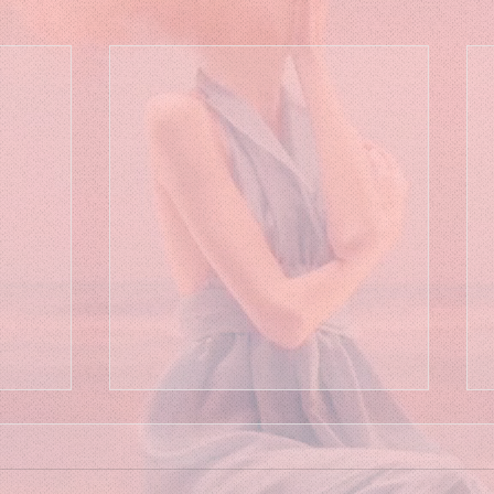
פודקאסט ׳מפגשים מהסוג החיובי׳ -
לרפא את הלב
אחריו