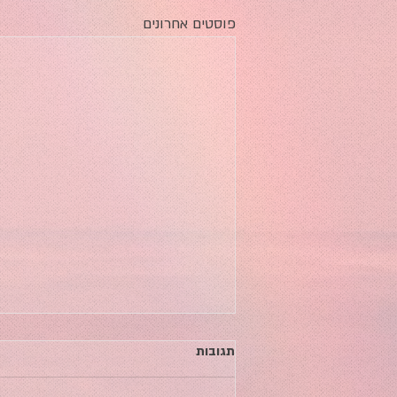
פוסטים אחרונים
להיות שם: עדי פלד ונטלי סמסון
תגובות
מארחות את סא"ל (מיל') סיגל
בנגלס שרעבי